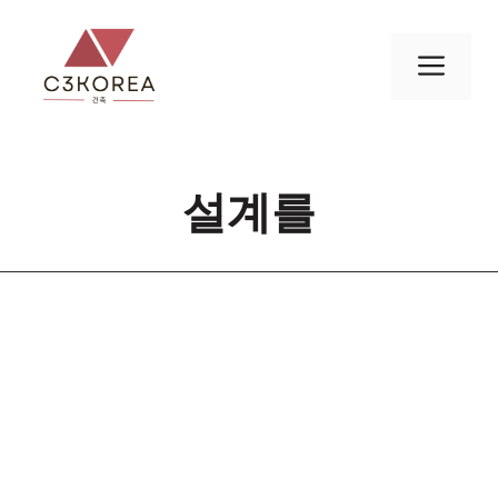
컨
텐
메
츠
로
뉴
건
너
설계를
뛰
기