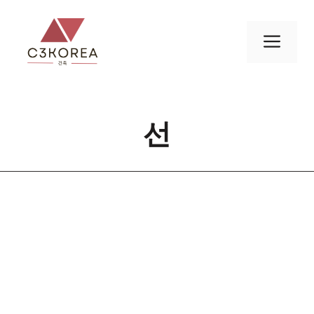
컨
텐
메
츠
로
뉴
건
너
선
뛰
기