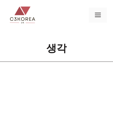
컨
텐
메
츠
로
뉴
건
너
생각
뛰
기