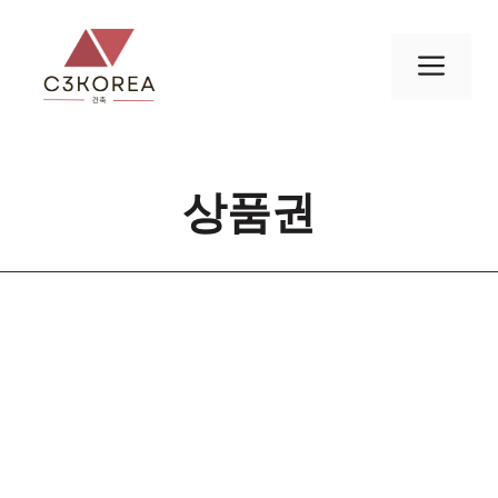
컨
텐
메
츠
로
뉴
건
너
상품권
뛰
기