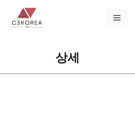
컨
텐
메
츠
로
뉴
건
너
상세
뛰
기