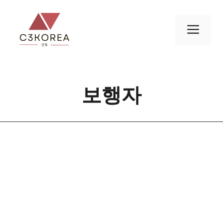
컨
텐
메
츠
로
뉴
건
너
보행자
뛰
기