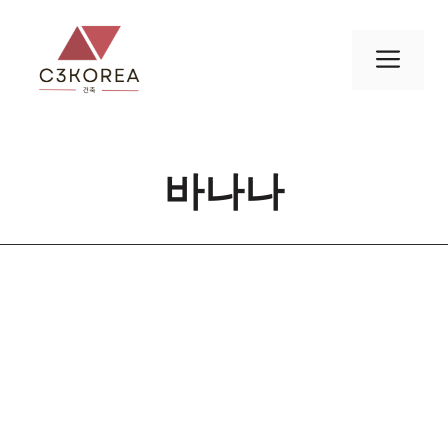
컨
텐
메
츠
로
뉴
건
너
바나나
뛰
기