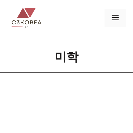
컨
텐
메
츠
로
뉴
건
너
미학
뛰
기