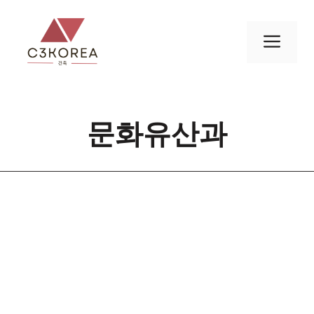
컨
텐
메
츠
로
뉴
건
너
문화유산과
뛰
기