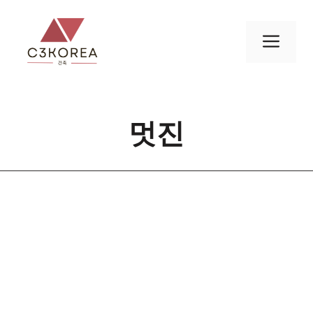
컨
텐
메
츠
로
뉴
건
너
멋진
뛰
기