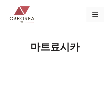
컨
텐
메
츠
로
뉴
건
너
마트료시카
뛰
기