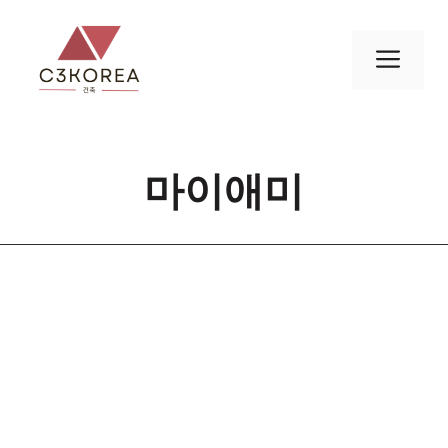
컨
텐
메
츠
로
뉴
건
너
마이애미
뛰
기