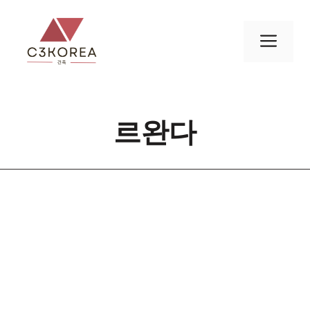
컨
텐
메
츠
로
뉴
건
너
르완다
뛰
기