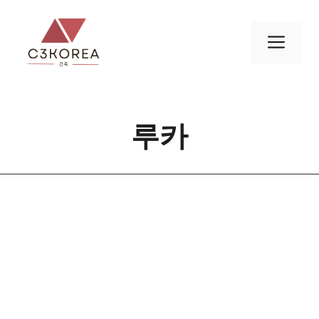
컨
텐
메
츠
로
뉴
건
너
루카
뛰
기