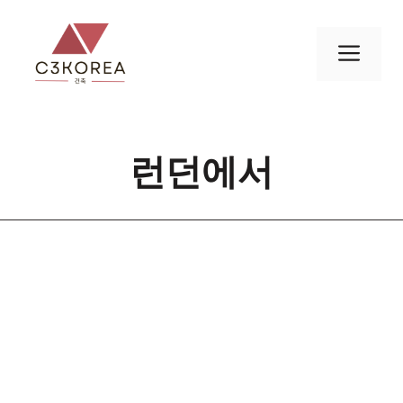
컨
텐
메
츠
로
뉴
건
너
런던에서
뛰
기