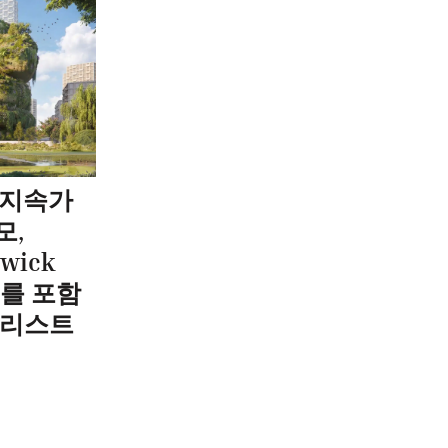
t 지속가
모,
wick
oo를 포함
트리스트