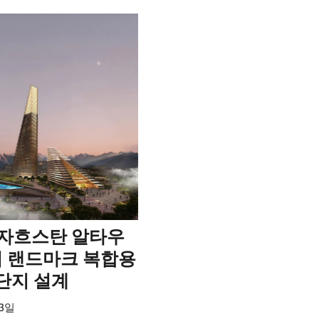
 카자흐스탄 알타우
 랜드마크 복합용
 단지 설계
13일