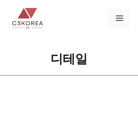
컨
텐
메
츠
로
뉴
건
너
디테일
뛰
기