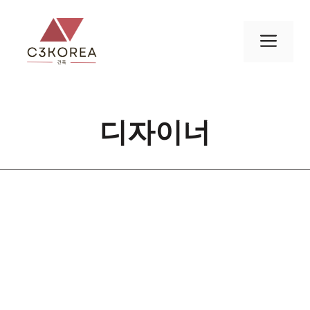
컨
텐
메
츠
로
뉴
건
너
디자이너
뛰
기