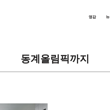
영감
뉴
동계올림픽까지