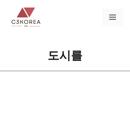
컨
텐
메
츠
로
뉴
건
너
도시를
뛰
기