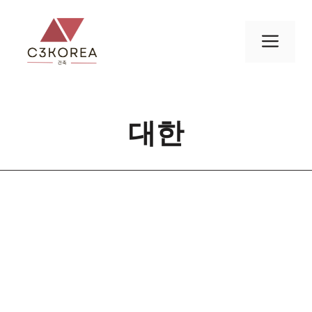
컨
텐
메
츠
로
뉴
건
너
대한
뛰
기