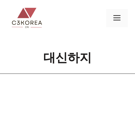
컨
텐
메
츠
로
뉴
건
너
대신하지
뛰
기