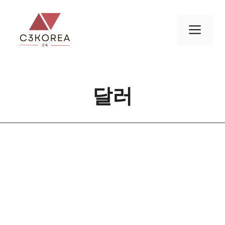
컨
텐
메
츠
로
뉴
건
너
달러
뛰
기