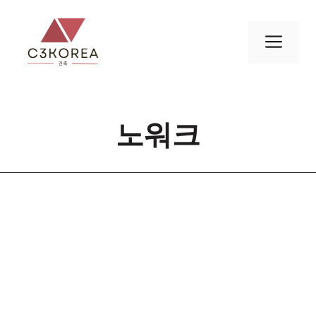
컨
텐
메
츠
로
뉴
건
너
노워크
뛰
기