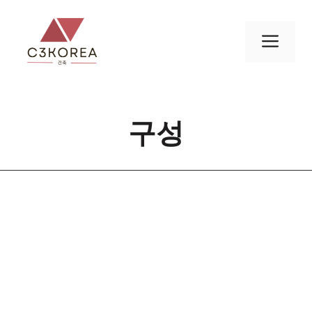
컨
텐
메
츠
로
뉴
건
너
구성
뛰
기