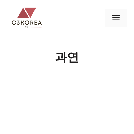
컨
텐
메
츠
로
뉴
건
너
과연
뛰
기