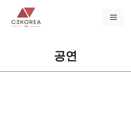
컨
텐
메
츠
로
뉴
건
너
공연
뛰
기