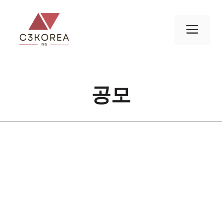
컨
텐
메
츠
로
뉴
건
너
공모
뛰
기