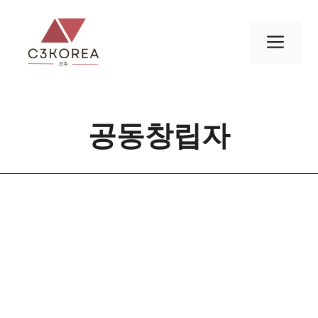
컨
텐
메
츠
로
뉴
건
너
공동창립자
뛰
기