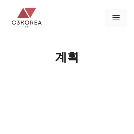
컨
텐
메
츠
로
뉴
건
너
계획
뛰
기