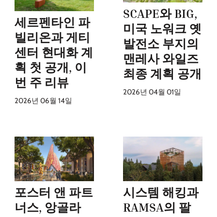
SCAPE와 BIG,
세르펜타인 파
미국 노워크 옛
빌리온과 게티
발전소 부지의
센터 현대화 계
맨레사 와일즈
획 첫 공개, 이
최종 계획 공개
번 주 리뷰
2026년 04월 01일
2026년 06월 14일
포스터 앤 파트
시스템 해킹과
너스, 앙골라
RAMSA의 팔