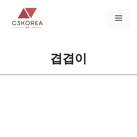
컨
텐
메
츠
로
뉴
건
너
겹겹이
뛰
기