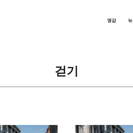
영감
뉴
걷기