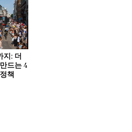
지: 더
만드는 4
 정책