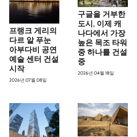
구글을 거부한
도시, 이제 캐
프랭크 게리의
나다에서 가장
다르 알 푸눈
높은 목조 타워
아부다비 공연
중 하나를 건설
예술 센터 건설
중
시작
2026년 04월 18일
2026년 07월 08일