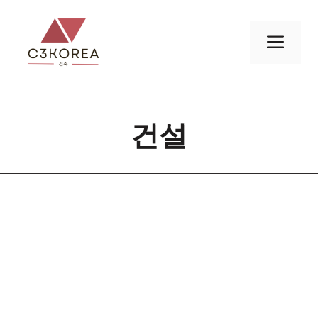
컨
텐
메
츠
로
뉴
건
너
건설
뛰
기