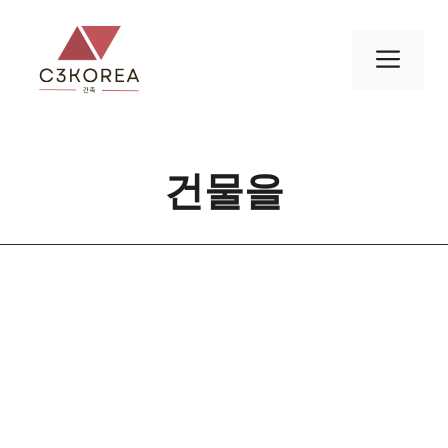
컨
텐
메
츠
로
뉴
건
너
건물을
뛰
기