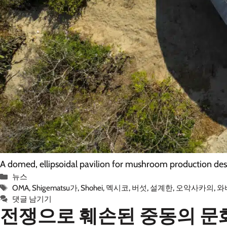
A domed, ellipsoidal pavilion for mushroom production d
카
뉴스
테
태
OMA
,
Shigematsu가
,
Shohei
,
멕시코
,
버섯
,
설계한
,
오악사카의
,
와
고
그
댓글 남기기
전쟁으로 훼손된 중동의 문
리