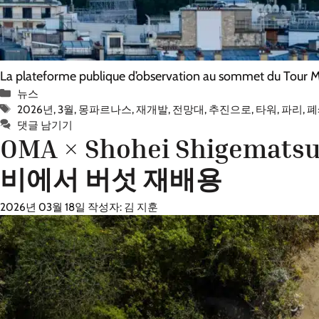
La plateforme publique d’observation au sommet du Tour Mo
카
뉴스
테
태
2026년
,
3월
,
몽파르나스
,
재개발
,
전망대
,
추진으로
,
타워
,
파리
,
폐
고
그
댓글 남기기
OMA × Shohei Shig
리
비에서 버섯 재배용
2026년 03월 18일
작성자:
김 지훈