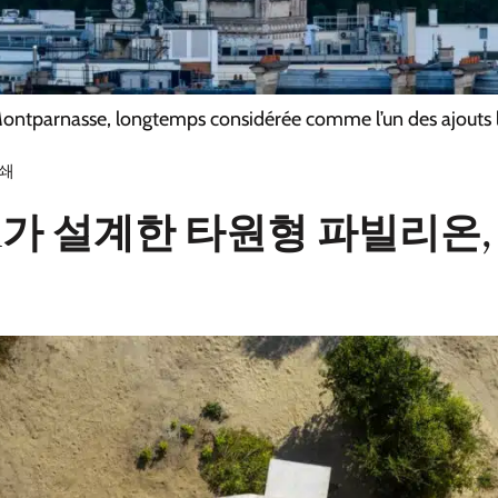
ntparnasse, longtemps considérée comme l’un des ajouts le
쇄
ematsu가 설계한 타원형 파빌