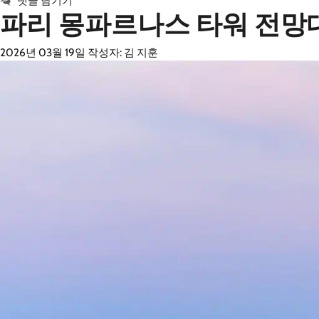
댓글 남기기
파리 몽파르나스 타워 전망대,
리
2026년 03월 19일
작성자:
김 지훈