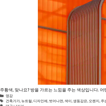
주황색, 맞나요? 방을 가르는 느낌을 주는 색상입니다. 
카
영감
테
태
건축가가
,
뉴트럴
,
디자인에
,
벗어나면
,
색이
,
생동감은
,
오렌지
,
주
고
그