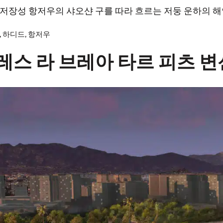
s)가 중국 저장성 항저우의 샤오샨 구를 따라 흐르는 저둥 운하
,
하디드
,
항저우
스 라 브레아 타르 피츠 변