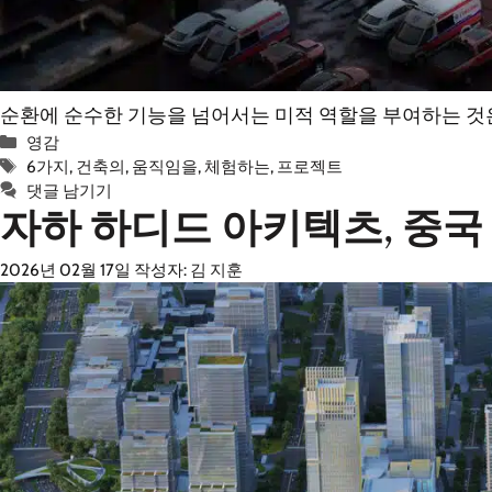
순환에 순수한 기능을 넘어서는 미적 역할을 부여하는 것은
카
영감
테
태
6가지
,
건축의
,
움직임을
,
체험하는
,
프로젝트
고
그
댓글 남기기
자하 하디드 아키텍츠, 중국
리
2026년 02월 17일
작성자:
김 지훈