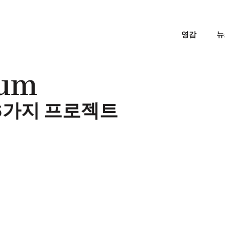
영감
뉴
um
6가지 프로젝트