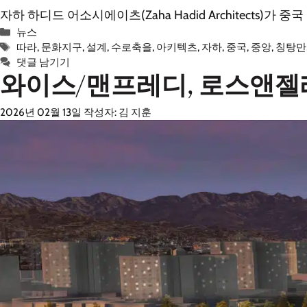
자하 하디드 어소시에이츠(Zaha Hadid Architect
카
뉴스
테
태
따라
,
문화지구
,
설계
,
수로축을
,
아키텍츠
,
자하
,
중국
,
중앙
,
칭탕만
고
그
댓글 남기기
와이스/맨프레디, 로스앤젤레
리
2026년 02월 13일
작성자:
김 지훈