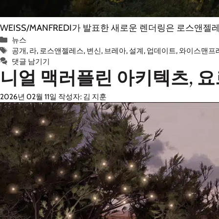
WEISS/MANFREDI가 발표한 새로운 렌더링은 로스앤젤레스
카
뉴스
테
태
공개
,
라
,
로스앤젤레스
,
변신
,
브레아
,
설계
,
업데이트
,
와이스맨프
고
그
댓글 남기기
니얼 맥러플린 아키텍츠, 요
리
2026년 02월 11일
작성자:
김 지훈