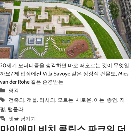
20세기 모더니즘을 생각하면 바로 떠오르는 것이 무엇일
까요? 제 입장에선 Villa Savoye 같은 상징적 건물도, Mies
van der Rohe 같은 존경받는
카
영감
테
태
건축의
,
것을
,
라사의
,
모르는
,
새로운
,
아는
,
종언
,
지
고
그
평
,
탭울라
리
댓글 남기기
마이애미 비치 콜린스 파크의 더