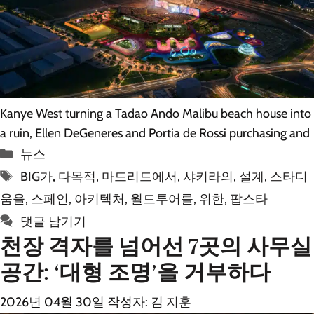
Kanye West turning a Tadao Ando Malibu beach house into
a ruin, Ellen DeGeneres and Portia de Rossi purchasing and
카
뉴스
테
태
BIG가
,
다목적
,
마드리드에서
,
샤키라의
,
설계
,
스타디
고
그
움을
,
스페인
,
아키텍처
,
월드투어를
,
위한
,
팝스타
리
댓글 남기기
천장 격자를 넘어선 7곳의 사무실
공간: ‘대형 조명’을 거부하다
2026년 04월 30일
작성자:
김 지훈