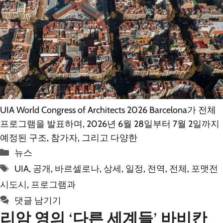
UIA World Congress of Architects 2026 Barcelona가 전체
프로그램을 발표하며, 2026년 6월 28일부터 7월 2일까지
예정된 구조, 참가자, 그리고 다양한
카
뉴스
테
태
UIA
,
공개
,
바르셀로나
,
상세
,
일정
,
전역
,
전체
,
포맷전
고
그
시도시
,
프로그램과
리
댓글 남기기
리암 영의 ‘다른 세계들’ 바비칸