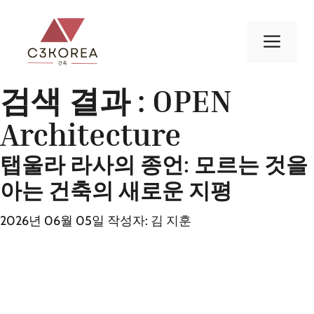
컨
텐
메
츠
로
뉴
건
검색 결과 :
OPEN
너
Architecture
뛰
기
탭울라 라사의 종언: 모르는 것을
아는 건축의 새로운 지평
2026년 06월 05일
작성자:
김 지훈