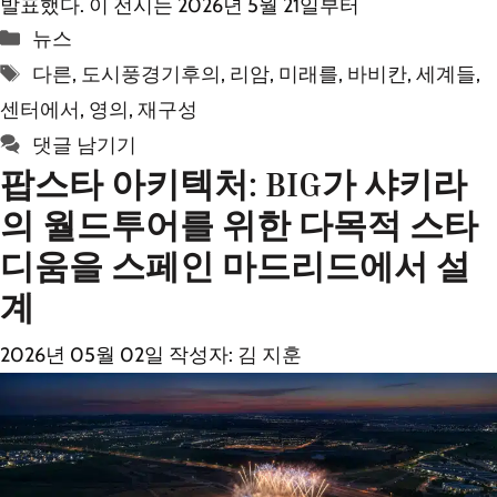
발표했다. 이 전시는 2026년 5월 21일부터
카
뉴스
테
태
다른
,
도시풍경기후의
,
리암
,
미래를
,
바비칸
,
세계들
,
고
그
센터에서
,
영의
,
재구성
리
댓글 남기기
팝스타 아키텍처: BIG가 샤키라
의 월드투어를 위한 다목적 스타
디움을 스페인 마드리드에서 설
계
2026년 05월 02일
작성자:
김 지훈