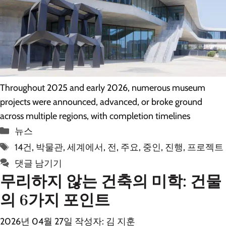
Throughout 2025 and early 2026, numerous museum
projects were announced, advanced, or broke ground
across multiple regions, with completion timelines
카
뉴스
테
태
14건
,
박물관
,
세계에서
,
전
,
주요
,
중인
,
진행
,
프로젝트
고
그
댓글 남기기
리
무리하지 않는 건축의 미학: 건물
의 6가지 포인트
2026년 04월 27일
작성자:
김 지훈