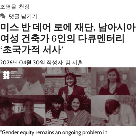
고
그
조명을
,
천장
리
댓글 남기기
미스 반 데어 로에 재단, 남아시아
여성 건축가 6인의 다큐멘터리
‘초국가적 서사’
2026년 04월 30일
작성자:
김 지훈
“Gender equity remains an ongoing problem in