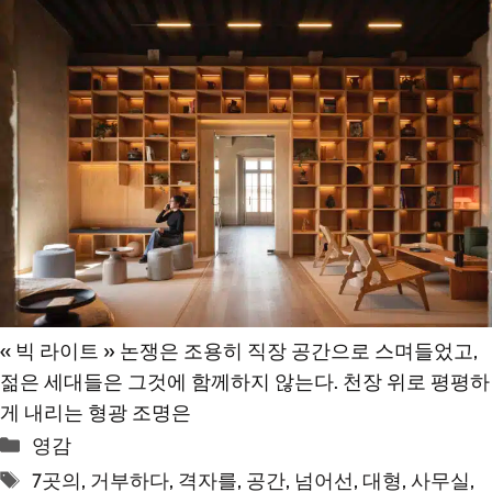
« 빅 라이트 » 논쟁은 조용히 직장 공간으로 스며들었고,
젊은 세대들은 그것에 함께하지 않는다. 천장 위로 평평하
게 내리는 형광 조명은
카
영감
테
태
7곳의
,
거부하다
,
격자를
,
공간
,
넘어선
,
대형
,
사무실
,