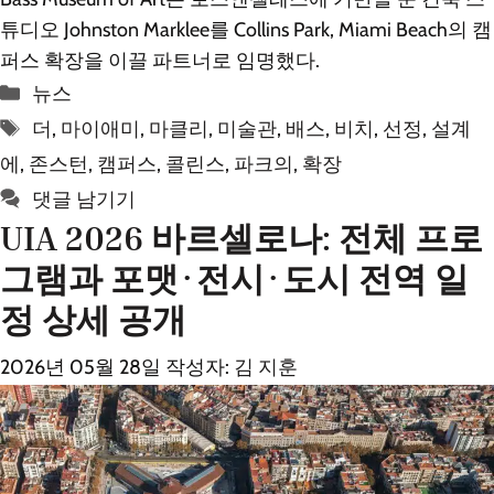
튜디오 Johnston Marklee를 Collins Park, Miami Beach의 캠
퍼스 확장을 이끌 파트너로 임명했다.
카
뉴스
테
태
더
,
마이애미
,
마클리
,
미술관
,
배스
,
비치
,
선정
,
설계
고
그
에
,
존스턴
,
캠퍼스
,
콜린스
,
파크의
,
확장
리
댓글 남기기
UIA 2026 바르셀로나: 전체 프로
그램과 포맷·전시·도시 전역 일
정 상세 공개
2026년 05월 28일
작성자:
김 지훈