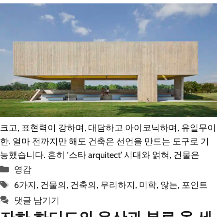
크고, 표현력이 강하며, 대담하고 아이코닉하며, 유일무이
한. 얼마 전까지만 해도 건축은 선언을 만드는 도구로 기
능했습니다. 흔히 ‘스타 arquitect’ 시대와 얽혀, 건물은
카
영감
테
태
6가지
,
건물의
,
건축의
,
무리하지
,
미학
,
않는
,
포인트
고
그
댓글 남기기
리