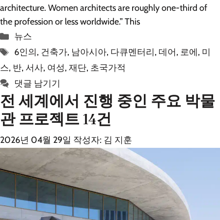
architecture. Women architects are roughly one-third of
the profession or less worldwide.” This
카
뉴스
테
태
6인의
,
건축가
,
남아시아
,
다큐멘터리
,
데어
,
로에
,
미
고
그
스
,
반
,
서사
,
여성
,
재단
,
초국가적
리
댓글 남기기
전 세계에서 진행 중인 주요 박물
관 프로젝트 14건
2026년 04월 29일
작성자:
김 지훈