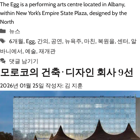
The Egg is a performing arts centre located in Albany,
within New York’s Empire State Plaza, designed by the
North
카
뉴스
테
태
6개월
,
Egg
,
간의
,
공연
,
뉴욕주
,
마친
,
복원을
,
센터
,
알
고
그
바니에서
,
예술
,
재개관
리
댓글 남기기
모로코의 건축·디자인 회사 9선
2026년 01월 25일
작성자:
김 지훈