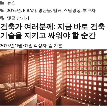
카
뉴스
테
태
2025년
,
RIBA가
,
명단을
,
발표
,
스털링상
,
후보자
고
그
댓글 남기기
리
건축가 여러분께: 지금 바로 건축
기술을 지키고 싸워야 할 순간
2025년 11월 02일
작성자:
김 지훈