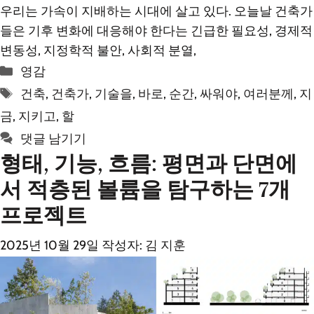
우리는 가속이 지배하는 시대에 살고 있다. 오늘날 건축가
들은 기후 변화에 대응해야 한다는 긴급한 필요성, 경제적
변동성, 지정학적 불안, 사회적 분열,
카
영감
테
태
건축
,
건축가
,
기술을
,
바로
,
순간
,
싸워야
,
여러분께
,
지
고
그
금
,
지키고
,
할
리
댓글 남기기
형태, 기능, 흐름: 평면과 단면에
서 적층된 볼륨을 탐구하는 7개
프로젝트
2025년 10월 29일
작성자:
김 지훈