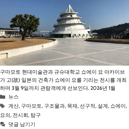
구마모토 현대미술관과 규슈대학교 쇼에이 요 아카이브
가 고(故) 일본의 건축가 쇼에이 요를 기리는 전시를 개최
하며 3월 9일까지 관람객에게 선보인다. 2026년 1월
카
뉴스
테
태
계산
,
구마모토
,
구조물과
,
목재
,
선구적
,
설계
,
쇼에이
,
고
그
요의
,
전시회
,
탐구
리
댓글 남기기