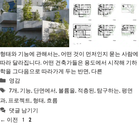
형태와 기능에 관해서는, 어떤 것이 먼저인지 묻는 사람에
따라 달라집니다. 어떤 건축가들은 용도에서 시작해 기하
학을 그다음으로 따라가게 두는 반면, 다른
카
영감
테
태
7개
,
기능
,
단면에서
,
볼륨을
,
적층된
,
탐구하는
,
평면
고
그
과
,
프로젝트
,
형태
,
흐름
리
댓글 남기기
페
페
←
이전
1
2
이
이
지
지