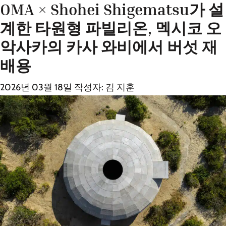
OMA × Shohei Shigematsu가 설
계한 타원형 파빌리온, 멕시코 오
악사카의 카사 와비에서 버섯 재
배용
2026년 03월 18일
작성자:
김 지훈