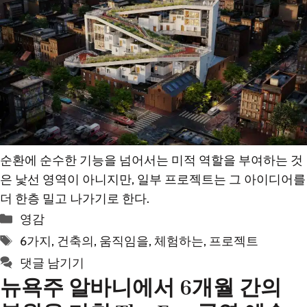
순환에 순수한 기능을 넘어서는 미적 역할을 부여하는 것
은 낯선 영역이 아니지만, 일부 프로젝트는 그 아이디어를
더 한층 밀고 나가기로 한다.
카
영감
테
태
6가지
,
건축의
,
움직임을
,
체험하는
,
프로젝트
고
그
댓글 남기기
리
뉴욕주 알바니에서 6개월 간의