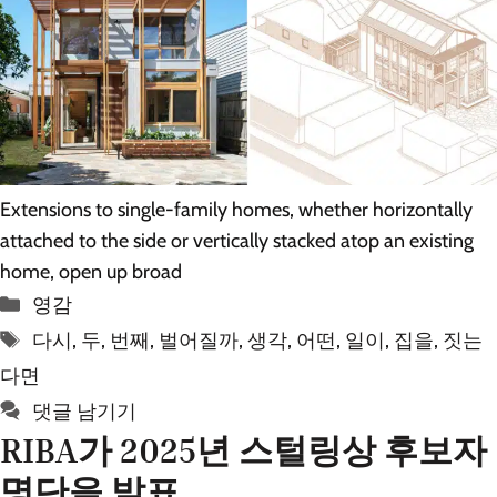
Extensions to single-family homes, whether horizontally
attached to the side or vertically stacked atop an existing
home, open up broad
카
영감
테
태
다시
,
두
,
번째
,
벌어질까
,
생각
,
어떤
,
일이
,
집을
,
짓는
고
그
다면
리
댓글 남기기
RIBA가 2025년 스털링상 후보자
명단을 발표