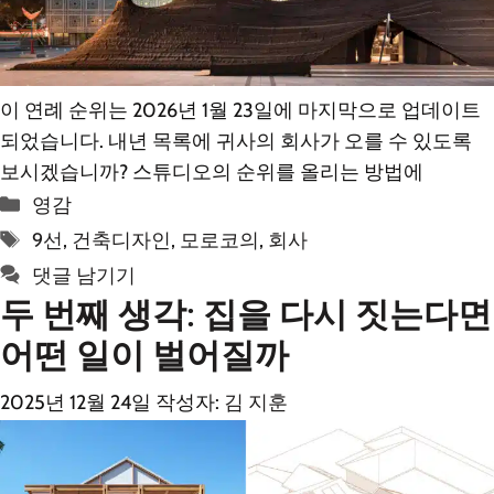
이 연례 순위는 2026년 1월 23일에 마지막으로 업데이트
되었습니다. 내년 목록에 귀사의 회사가 오를 수 있도록
보시겠습니까? 스튜디오의 순위를 올리는 방법에
카
영감
테
태
9선
,
건축디자인
,
모로코의
,
회사
고
그
댓글 남기기
리
두 번째 생각: 집을 다시 짓는다면
어떤 일이 벌어질까
2025년 12월 24일
작성자:
김 지훈