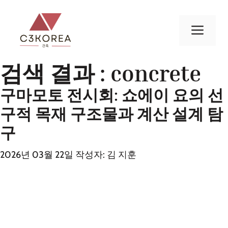
컨
텐
메
츠
로
뉴
건
검색 결과 :
concrete
너
구마모토 전시회: 쇼에이 요의 선
뛰
기
구적 목재 구조물과 계산 설계 탐
구
2026년 03월 22일
작성자:
김 지훈