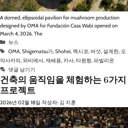
A domed, ellipsoidal pavilion for mushroom production
designed by OMA for Fundación Casa Wabi opened on
March 4, 2026. The
카
뉴스
테
태
OMA
,
Shigematsu가
,
Shohei
,
멕시코
,
버섯
,
설계한
,
오
고
그
악사카의
,
와비에서
,
재배용
,
카사
,
타원형
,
파빌리온
리
댓글 남기기
건축의 움직임을 체험하는 6가지
프로젝트
2026년 02월 18일
작성자:
김 지훈