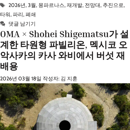
테
태
2026년
,
3월
,
몽파르나스
,
재개발
,
전망대
,
추진으로
,
고
그
타워
,
파리
,
폐쇄
리
댓글 남기기
OMA × Shohei Shigematsu가 설
계한 타원형 파빌리온, 멕시코 오
악사카의 카사 와비에서 버섯 재
배용
2026년 03월 18일
작성자:
김 지훈