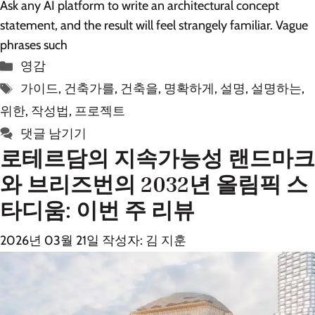
Ask any AI platform to write an architectural concept
statement, and the result will feel strangely familiar. Vague
phrases such
카
영감
테
태
가이드
,
건축가를
,
건축을
,
명확하게
,
설명
,
설명하는
,
고
그
위한
,
작성법
,
프로젝트
리
댓글 남기기
로테르담의 지속가능성 랜드마크
와 브리즈번의 2032년 올림픽 스
타디움: 이번 주 리뷰
2026년 03월 21일
작성자:
김 지훈