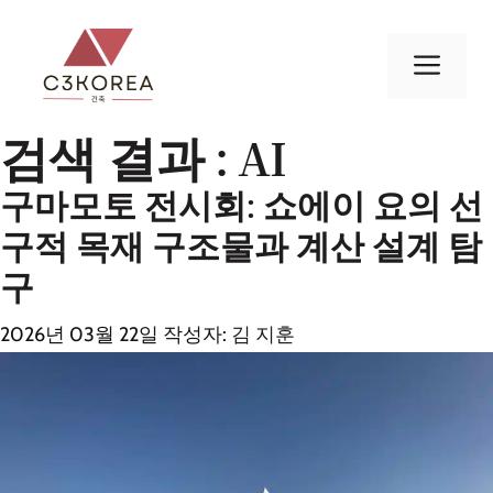
컨
텐
메
츠
로
뉴
건
검색 결과 :
AI
너
구마모토 전시회: 쇼에이 요의 선
뛰
기
구적 목재 구조물과 계산 설계 탐
구
2026년 03월 22일
작성자:
김 지훈