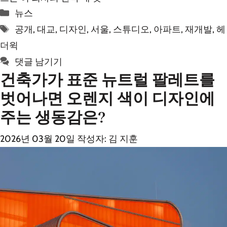
카
뉴스
테
태
공개
,
대교
,
디자인
,
서울
,
스튜디오
,
아파트
,
재개발
,
헤
고
그
더윅
리
댓글 남기기
건축가가 표준 뉴트럴 팔레트를
벗어나면 오렌지 색이 디자인에
주는 생동감은?
2026년 03월 20일
작성자:
김 지훈