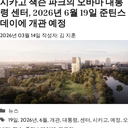
시카고 잭슨 파크의 오바마 대통
령 센터, 2026년 6월 19일 준틴스
데이에 개관 예정
2026년 03월 14일
작성자:
김 지훈
카
뉴스
테
태
19일
,
2026년
,
6월
,
개관
,
대통령
,
센터
,
시카고
,
예정
,
오
고
그