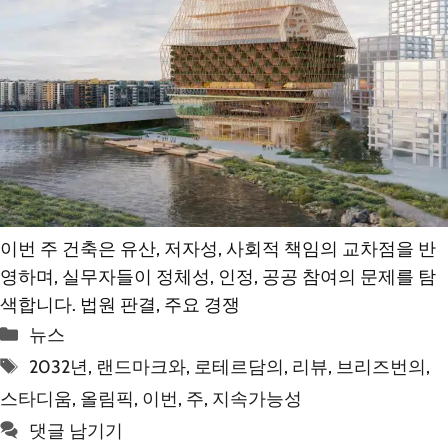
이번 주 건축은 유산, 저자성, 사회적 책임의 교차점을 반
영하며, 실무자들이 정체성, 인정, 공공 참여의 문제를 탐
색합니다. 법원 판결, 주요 경쟁
카
뉴스
테
태
2032년
,
랜드마크와
,
로테르담의
,
리뷰
,
브리즈번의
,
고
그
스타디움
,
올림픽
,
이번
,
주
,
지속가능성
리
댓글 남기기