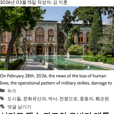
2026년 03월 15일
작성자:
김 지훈
On February 28th, 2026, the news of the loss of human
lives, the operational pattern of military strikes, damage to
카
뉴스
테
태
도시들
,
문화유산과
,
역사
,
전쟁으로
,
중동의
,
훼손된
고
그
댓글 남기기
리