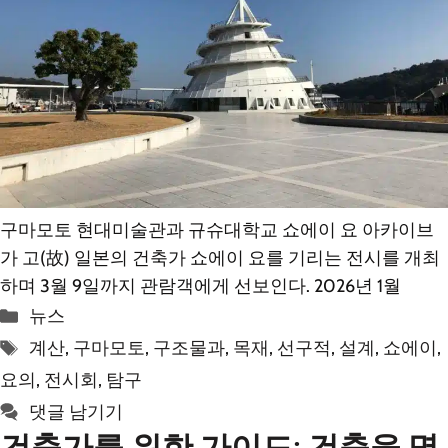
구마모토 현대미술관과 규슈대학교 쇼에이 요 아카이브
가 고(故) 일본의 건축가 쇼에이 요를 기리는 전시를 개최
하며 3월 9일까지 관람객에게 선보인다. 2026년 1월
카
뉴스
테
태
계산
,
구마모토
,
구조물과
,
목재
,
선구적
,
설계
,
쇼에이
,
고
그
요의
,
전시회
,
탐구
리
댓글 남기기
건축가를 위한 가이드: 건축을 명