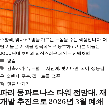
주황색, 맞나요? 방을 가르는 느낌을 주는 색상입니다. 어
떤 이들은 이 색을 맹목적으로 옹호하고, 다른 이들은
2000년대 초반의 의심스러운 페인트 선택처럼
카
영감
테
태
건축가가
,
뉴트럴
,
디자인에
,
벗어나면
,
색이
,
생동감
고
그
은
,
오렌지
,
주는
,
팔레트를
,
표준
리
댓글 남기기
파리 몽파르나스 타워 전망대, 재
개발 추진으로 2026년 3월 폐쇄