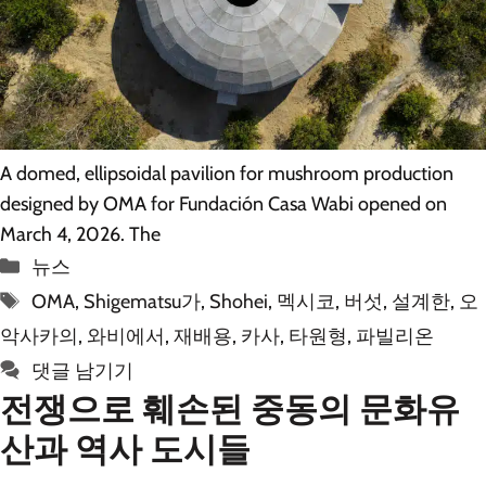
A domed, ellipsoidal pavilion for mushroom production
designed by OMA for Fundación Casa Wabi opened on
March 4, 2026. The
카
뉴스
테
태
OMA
,
Shigematsu가
,
Shohei
,
멕시코
,
버섯
,
설계한
,
오
고
그
악사카의
,
와비에서
,
재배용
,
카사
,
타원형
,
파빌리온
리
댓글 남기기
전쟁으로 훼손된 중동의 문화유
산과 역사 도시들