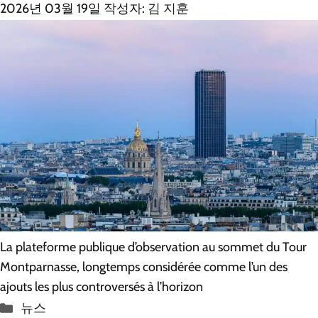
2026년 03월 19일
작성자:
김 지훈
La plateforme publique d’observation au sommet du Tour
Montparnasse, longtemps considérée comme l’un des
ajouts les plus controversés à l’horizon
카
뉴스