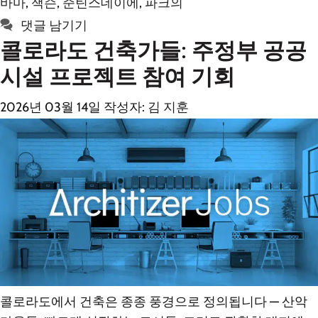
바마
,
잭슨
,
준틴스데이에
,
파크의
리
댓글 남기기
콜로라도 건축가들: 주정부 공공
시설 프로젝트 참여 기회
2026년 03월 14일
작성자:
김 지훈
콜로라도에서 건축은 종종 풍경으로 정의됩니다 — 산악