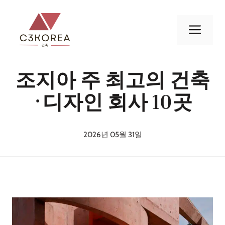
컨
텐
메
츠
로
뉴
건
조지아 주 최고의 건축
너
뛰
·디자인 회사 10곳
기
2026년 05월 31일