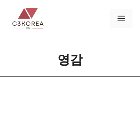
컨
텐
메
츠
로
뉴
건
너
영감
뛰
기