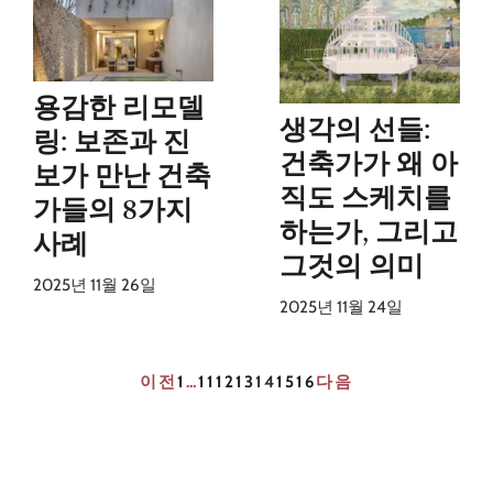
용감한 리모델
생각의 선들:
링: 보존과 진
건축가가 왜 아
보가 만난 건축
직도 스케치를
가들의 8가지
하는가, 그리고
사례
그것의 의미
2025년 11월 26일
2025년 11월 24일
이전
1
…
11
12
13
14
15
16
다음