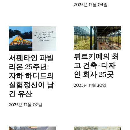
2025년 12월 04일
튀르키예의 최
서펜타인 파빌
고 건축·디자
리온 25주년:
인 회사 25곳
자하 하디드의
실험정신이 남
2025년 11월 30일
긴 유산
2025년 12월 02일