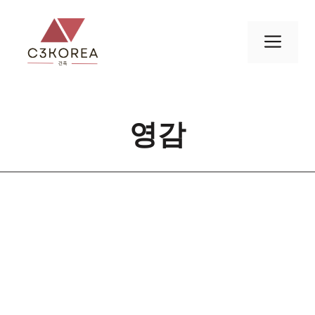
컨
텐
메
츠
로
뉴
건
너
영감
뛰
기