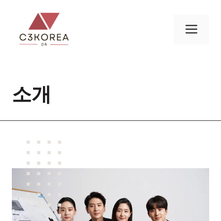
컨
텐
메
츠
로
뉴
건
너
소개
뛰
기