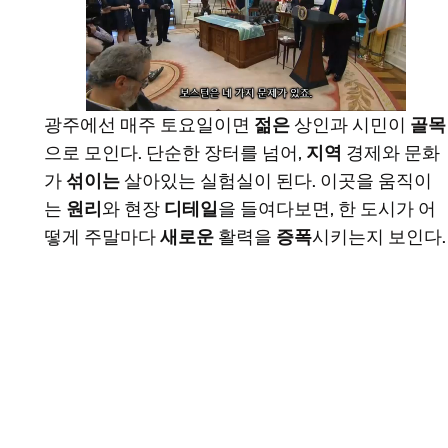
광주에선 매주 토요일이면
젊은
상인과 시민이
골목
으로 모인다. 단순한 장터를 넘어,
지역
경제와 문화
가
섞이는
살아있는 실험실이 된다. 이곳을 움직이
는
원리
와 현장
디테일
을 들여다보면, 한 도시가 어
떻게 주말마다
새로운
활력을
증폭
시키는지 보인다.