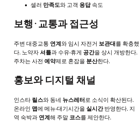
셀러
만족도
와 고객
응답
속도
보행·교통과 접근성
주변 대중교통
연계
와 임시 자전거
보관대
를 확충했
다. 노약자
셔틀
과 수유·휴게
공간
을 상시 개방한다.
주차는 사전
예약
제로 혼잡을
분산
한다.
홍보와 디지털 채널
인스타
릴스
와 동네
뉴스레터
로 소식이 확산된다.
온라인
맵
에 메뉴·대기시간을
실시간
반영한다. 지
역 숙박과
연계
해 주말
코스
를 제안한다.