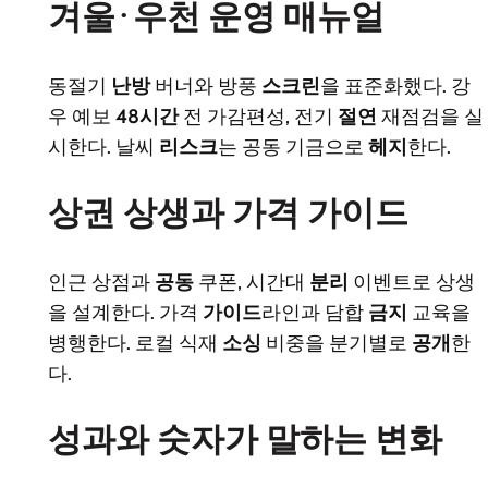
겨울·우천 운영 매뉴얼
동절기
난방
버너와 방풍
스크린
을 표준화했다. 강
우 예보
48시간
전 가감편성, 전기
절연
재점검을 실
시한다. 날씨
리스크
는 공동 기금으로
헤지
한다.
상권 상생과 가격 가이드
인근 상점과
공동
쿠폰, 시간대
분리
이벤트로 상생
을 설계한다. 가격
가이드
라인과 담합
금지
교육을
병행한다. 로컬 식재
소싱
비중을 분기별로
공개
한
다.
성과와 숫자가 말하는 변화