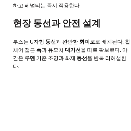
하고 페널티는 즉시 적용한다.
현장 동선과 안전 설계
부스는 U자형
동선
과 완만한
회피로
로 배치된다. 휠
체어 접근
폭
과 유모차
대기선
을 따로 확보했다. 야
간은
루멘
기준 조명과 화재
동선
을 반복 리허설한
다.