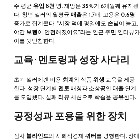
주 평균
유입
8천 명, 재방문
35%
가 6개월째 유지됐
다. 청년 셀러의 월평균
매출
은 1.7배, 고용은
0.6명
증가로 집계됐다. "시장 덕에 평일에도
손님
이 늘고,
야간
보행
이 안전해졌어요"라는 인근 주민 인터뷰가
이를 뒷받침한다.
교육·멘토링과 성장 사다리
초기 셀러에겐 비용
회계
와 식품
위생
교육을 제공
한다. 성장 단계별
멘토
매칭과 소상공인
대출
연계
를 도입했다. 실패
리뷰
세션으로 학습을
공유
한다.
공정성과 포용을 위한 장치
심사
블라인드
와 사회적경제
쿼터
를 병행한다. 장애