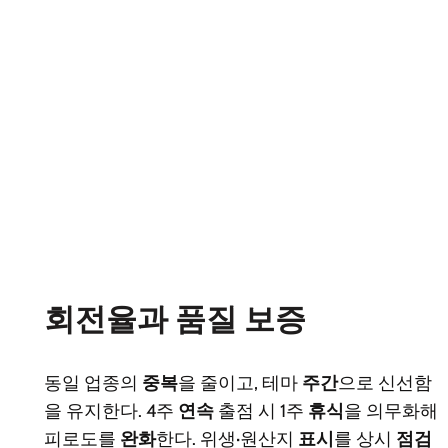
회전율과 품질 보증
동일 업종의
중복
을 줄이고, 테마
주간
으로 신선함
을 유지한다. 4주
연속
출점 시 1주
휴식
을 의무화해
피로도를
완화
한다. 위생·원산지
표시
를 상시
점검