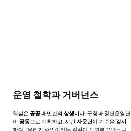
운영 철학과 거버넌스
핵심은
공공
과 민간의
상생
이다. 구청과 청년운영단
이
공동
으로 기획하고, 시민
자문단
이 기준을
감시
한다. "우리가 주인이라는
감각
이 신뢰를 **만듭니