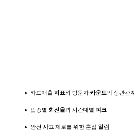
카드매출
지표
와 방문자
카운트
의 상관관계
업종별
회전율
과 시간대별
피크
안전
사고
제로를 위한 혼잡
알림