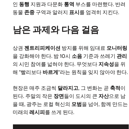
인
동행
지원과 다문화
통역
부스를 마련했다. 반려
동물
존중
구역과 알러지
표시
를 엄격히 지킨다.
남은 과제와 다음 걸음
상권
젠트리피케이션
방지를 위해 임대료
모니터링
을 강화해야 한다. 밤 10시
소음
기준과 쓰레기
관리
의 시민 참여를 넓혀야 한다. 무엇보다
지속성
을 위
해 "빨리보다
바르게
"라는 원칙을 잊지 않아야 한다.
현장은 매주 조금씩
달라지고
, 그 변화는 곧
축적
이
된다. 주말의 작은
장면
들이 도시의 큰
자산
으로 남
을 때, 광주는 로컬 혁신의
모범
을 넘어, 함께 만드는
미래의
레시피
를 쓰게 된다.