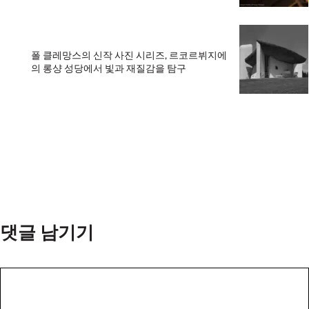
폴 클레망스의 신작 사진 시리즈, 르코르뷔지에
의 롱샹 성당에서 빛과 재질감을 탐구
댓글 남기기
댓
글